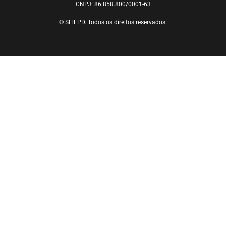
CNPJ: 86.858.800/0001-63
© SITEPD. Todos os direitos reservados.