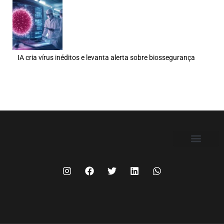
IA cria vírus inéditos e levanta alerta sobre biossegurança
FILIE-SE