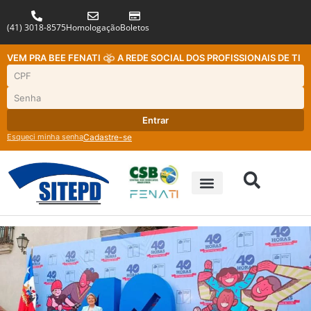
(41) 3018-8575
Homologação
Boletos
VEM PRA BEE FENATI
A REDE SOCIAL DOS PROFISSIONAIS DE TI
Entrar
Esqueci minha senha
Cadastre-se