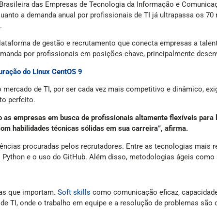
o Brasileira das Empresas de Tecnologia da Informação e Comunica
anto a demanda anual por profissionais de TI já ultrapassa os 70 
.
 plataforma de gestão e recrutamento que conecta empresas a talent
manda por profissionais em posições-chave, principalmente desenvo
guração do Linux CentOS 9
 mercado de TI, por ser cada vez mais competitivo e dinâmico, exig
o perfeito.
o as empresas em busca de profissionais altamente flexíveis para 
m habilidades técnicas sólidas em sua carreira”, afirma.
ências procuradas pelos recrutadores. Entre as tecnologias mais r
 o Python e o uso do GitHub. Além disso, metodologias ágeis como
cas que importam.
Soft skills
como comunicação eficaz, capacidade 
de TI, onde o trabalho em equipe e a resolução de problemas são 