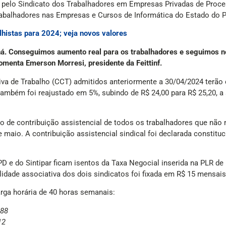
 pelo Sindicato dos Trabalhadores em Empresas Privadas de Proc
rabalhadores nas Empresas e Cursos de Informática do Estado do Pa
alhistas para 2024; veja novos valores
ná. Conseguimos aumento real para os trabalhadores e seguimos no
omenta Emerson Morresi, presidente da Feittinf.
 de Trabalho (CCT) admitidos anteriormente a 30/04/2024 terão co
também foi reajustado em 5%, subindo de R$ 24,00 para R$ 25,20, a
lo de contribuição assistencial de todos os trabalhadores que nã
 maio. A contribuição assistencial sindical foi declarada constit
ePD e do Sintipar ficam isentos da Taxa Negocial inserida na PLR de
idade associativa dos dois sindicatos foi fixada em R$ 15 mensais
rga horária de 40 horas semanais:
,88
12