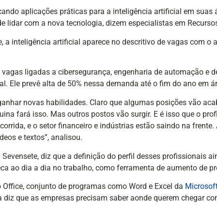
do aplicações práticas para a inteligência artificial em suas 
 de lidar com a nova tecnologia, dizem especialistas em Recurs
 a inteligência artificial aparece no descritivo de vagas com 
m vagas ligadas a cibersegurança, engenharia de automação e 
al. Ele prevê alta de 50% nessa demanda até o fim do ano em áre
ganhar novas habilidades. Claro que algumas posições vão aca
a fará isso. Mas outros postos vão surgir. E é isso que o profis
rrida, e o setor financeiro e indústrias estão saindo na frente.
deos e textos”, analisou.
vensete, diz que a definição do perfil desses profissionais ain
seca ao dia a dia no trabalho, como ferramenta de aumento de pr
o Office, conjunto de programas como Word e Excel da
Microsof
ta diz que as empresas precisam saber aonde querem chegar com 