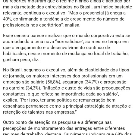
Os recortes mostram que o regime híbrido ainda é adotado por
mais da metade dos entrevistados no Brasil, um índice bastante
relevante, continua o executivo. “Mas o presencial já chega a
40%, confirmando a tendência de crescimento do número de
profissionais nos escritórios”, analisa.
Esse cenário parece sinalizar que o mundo corporativo está se
acomodando a uma nova “normalidade”, ao mesmo tempo em
que o engajamento e o desenvolvimento contínuo de
habilidades, nesse momento de mudança no local de trabalho,
ganham peso, diz.
No Brasil, segundo o executivo, além da elasticidade dos tipos
de jornada, os maiores interesses dos profissionais em um
emprego são salário (56,8%), segurança (34,7%) e progressão
na carreira (34,3%). “Inflação e custo de vida são preocupações
constantes, o que reflete na importância dada ao salário”,
explica. “Por isso, ter uma política de remuneração bem
desenhada permanece como a principal estratégia de atração e
retenção de talentos nas empresas.”
Outro ponto de atenção na pesquisa é a diferença nas
percepções de monitoramento das entregas entre diferentes
regimes de trabalho, destaca. Os números indicam que 68% dos