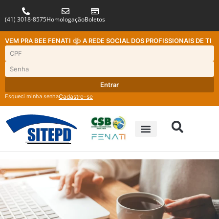
(41) 3018-8575
Homologação
Boletos
VEM PRA BEE FENATI
A REDE SOCIAL DOS PROFISSIONAIS DE TI
Entrar
Esqueci minha senha
Cadastre-se