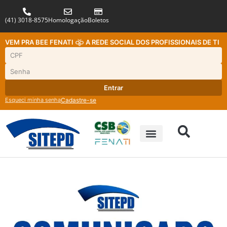
(41) 3018-8575
Homologação
Boletos
VEM PRA BEE FENATI
A REDE SOCIAL DOS PROFISSIONAIS DE TI
Entrar
Esqueci minha senha
Cadastre-se