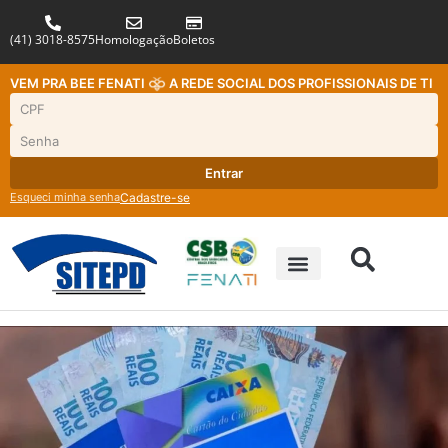
(41) 3018-8575
Homologação
Boletos
VEM PRA BEE FENATI
A REDE SOCIAL DOS PROFISSIONAIS DE TI
Entrar
Esqueci minha senha
Cadastre-se