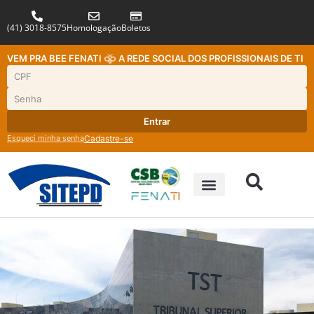
(41) 3018-8575
Homologação
Boletos
VEM PRA BEE FENATI
A REDE SOCIAL DOS PROFISSIONAIS DE TI
Entrar
Esqueci minha senha
Cadastre-se