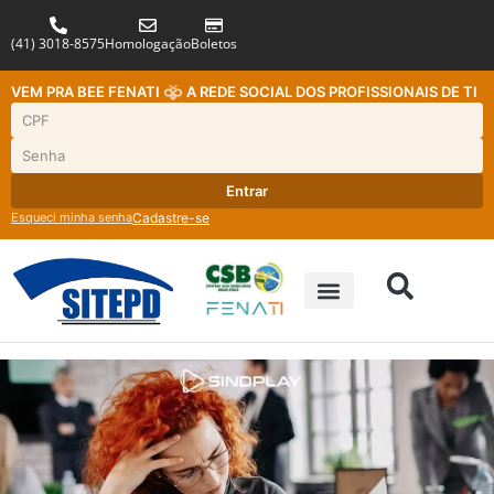
(41) 3018-8575
Homologação
Boletos
VEM PRA BEE FENATI
A REDE SOCIAL DOS PROFISSIONAIS DE TI
Entrar
Esqueci minha senha
Cadastre-se