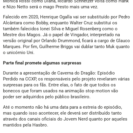
Mônica Rossi como Diana, Ricardo Schnetzer volta como Hank
e Nizo Netto será o mago Presto mais uma vez.
Falecido em 2020, Henrique Ogalla vai ser substituído por Pedro
Alcântara como Bobby, enquanto Walter Cruz substitui os
também falecidos Ionei Silva e Miguel Rosenberg como o
Mestre dos Magos. Já o papel de Vingador, interpretado na
versão original por Orlando Drummond, ficará a cargo de Glauco
Marques. Por fim, Guilherme Briggs vai dublar tanto Muk quanto
o unicórnio Uni.
Parte final promete algumas surpresas
Durante a apresentação de Caverna do Dragão: Episódio
Perdido na CCXP, os responsáveis pelo projeto revelaram várias
surpresas para os fãs. Entre elas, o fato de que todos os
bonecos que foram usados na animação stop motion vão
poder ser adquiridos pelo público brasileiro.
Até o momento não há uma data para a estreia do episódio,
mas quando isso acontecer, ele deverá ser distribuído tanto
através dos canais oficiais do Jovem Nerd quanto por aqueles
mantidos pela Hasbro.