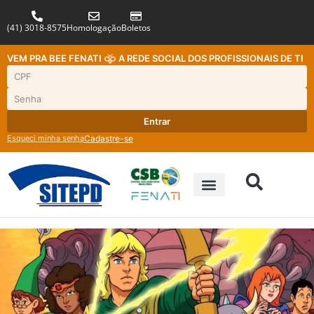
(41) 3018-8575
Homologação
Boletos
VEM PRA BEE FENATI
A REDE SOCIAL DOS PROFISSIONAIS DE TI
Entrar
Esqueci minha senha
Cadastre-se