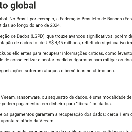
to global
al. No Brasil, por exemplo, a Federação Brasileira de Bancos (Feb
idas ao longo do ano de 2024.
teção de Dados (LGPD), que trouxe avanços significativos, porém de
ação de dados foi de US$ 4,45 milhões, refletindo significativo im
ckups eficientes para recuperar informações críticas, como levan
de conscientizar e adotar medidas rigorosas para mitigar os risc
ganizações sofreram ataques cibernéticos no último ano.
l Veeam, ransonware, ou sequestro de dados, é uma modalidade de
e pedem pagamentos em dinheiro para “liberar” os dados.
re os pagamentos garantem a recuperação dos dados: cerca 1 em 
aponta relatório da Veeam.
ansonware pode gerar uma série de problemas para as entidades af