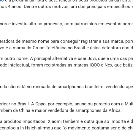
vo
é a próxima da lista e deve lançar os seus produtos ainda nest
nos 4 anos. Dentre outros motivos, um dos principais empecilhos é
 anos e investiu alto no processo, com patrocínios em eventos co
eradora de mesmo nome para conseguir registrar a sua marca, por
 é a marca do Grupo Telefônica no Brasil e única detentora dos di
outro nome. A principal alternativa é usar Jovi, que é uma das pri
dade intelectual, foram registradas as marcas iQOO e Nex, que bati
nda não está no mercado de smartphones brasileiro, vendendo ape
ricar no Brasil. A Oppo, por exemplo, anunciou parceria com a Mu
 também da China e maior vendedora de smartphones da África.
á produtos importados. Xiaomi também é outra que só importa e dis
m tecnologia In Hsieh afirmou que “o movimento costuma ser o de ch