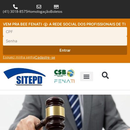
(41) 3018-8575
Homologação
Boletos
VEM PRA BEE FENATI
A REDE SOCIAL DOS PROFISSIONAIS DE TI
Entrar
Esqueci minha senha
Cadastre-se