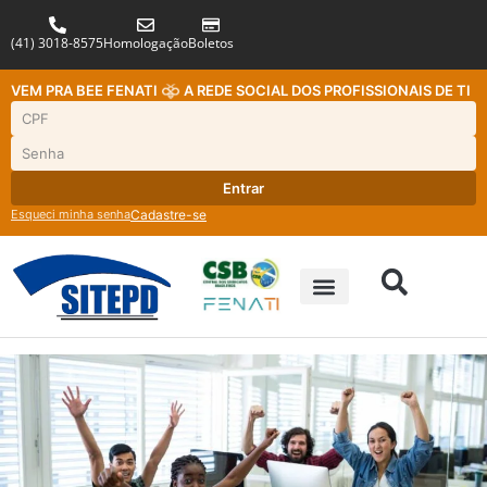
(41) 3018-8575
Homologação
Boletos
VEM PRA BEE FENATI
A REDE SOCIAL DOS PROFISSIONAIS DE TI
Entrar
Esqueci minha senha
Cadastre-se