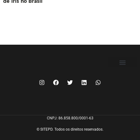
de íris no Brasil
FILIE-SE
CNPJ: 86.858.800/0001-63
© SITEPD. Todos os direitos reservados.