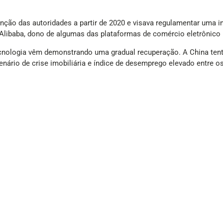
enção das autoridades a partir de 2020 e visava regulamentar uma 
libaba, dono de algumas das plataformas de comércio eletrônico m
cnologia vêm demonstrando uma gradual recuperação. A China tenta
ário de crise imobiliária e índice de desemprego elevado entre os
a pela própria Alibaba, que anunciou um forte crescimento de seu 