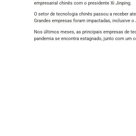
empresarial chinês com o presidente Xi Jinping.
O setor de tecnologia chinês passou a receber at
Grandes empresas foram impactadas, inclusive o A
Nos últimos meses, as principais empresas de te
pandemia se encontra estagnado, junto com um cen
Todavia, a tendência de recuperação foi confirmad
(Com informações de O Globo)
(Foto: Reprodução/Freepik/jamesteoh1976)