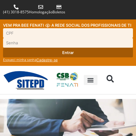
(41) 3018-8575
Homologação
Boletos
VEM PRA BEE FENATI
A REDE SOCIAL DOS PROFISSIONAIS DE TI
Entrar
Esqueci minha senha
Cadastre-se