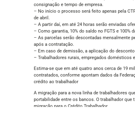
consignação e tempo de empresa.
– No início o processo será feito apenas pela CTP
de abril.
– A partir daí, em até 24 horas serão enviadas of
– Como garantia, 10% do saldo no FGTS e 100% da
– As parcelas serão descontadas mensalmente pel
após a contratação.
– Em caso de demissão, a aplicação do desconto s
– Trabalhadores rurais, empregados domésticos e
Estima-se que em até quatro anos cerca de 19 mi
contratados, conforme apontam dados da Federação
crédito ao trabalhador
A migração para a nova linha de trabalhadores que j
portabilidade entre os bancos. O trabalhador que t
migração para o Crédito Trabalhador.
Juros menores
O programa não há um teto de juros, conforme oc
Social (CNPS). No lançamento do programa, o min