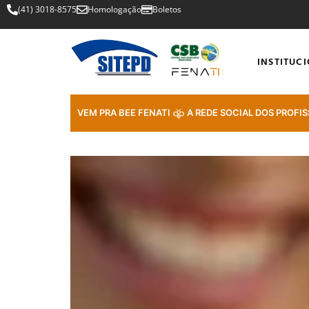
(41) 3018-8575
Homologação
Boletos
INSTITUC
VEM PRA BEE FENATI
A REDE SOCIAL DOS PROFIS