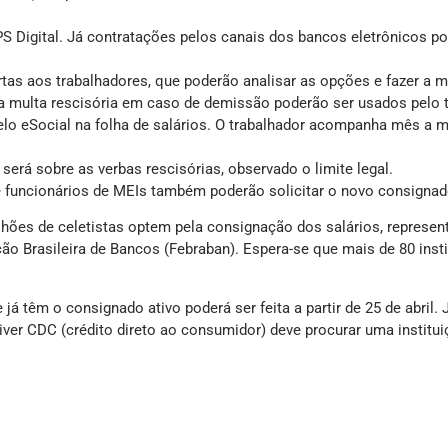
S Digital. Já contratações pelos canais dos bancos eletrônicos pod
ertas aos trabalhadores, que poderão analisar as opções e fazer a 
 multa rescisória em caso de demissão poderão ser usados pelo t
o eSocial na folha de salários. O trabalhador acompanha mês a 
erá sobre as verbas rescisórias, observado o limite legal.
 funcionários de MEIs também poderão solicitar o novo consignado
lhões de celetistas optem pela consignação dos salários, repres
 Brasileira de Bancos (Febraban). Espera-se que mais de 80 instit
á têm o consignado ativo poderá ser feita a partir de 25 de abril. J
iver CDC (crédito direto ao consumidor) deve procurar uma instituiç
orre com o consignado do INSS, que tem uma taxa máxima de juros
istro da Fazenda, Fernando Haddad, disse que as taxas podem cair