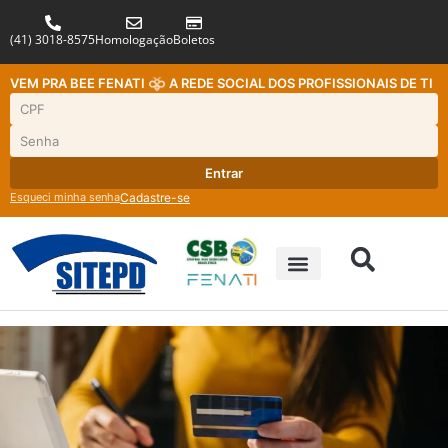
(41) 3018-8575
Homologação
Boletos
VEM PRA BEE FENATI
A REDE SOCIAL DOS PROFISSIONAIS DE TI
Entrar
Esqueci minha senha
Cadastre-se