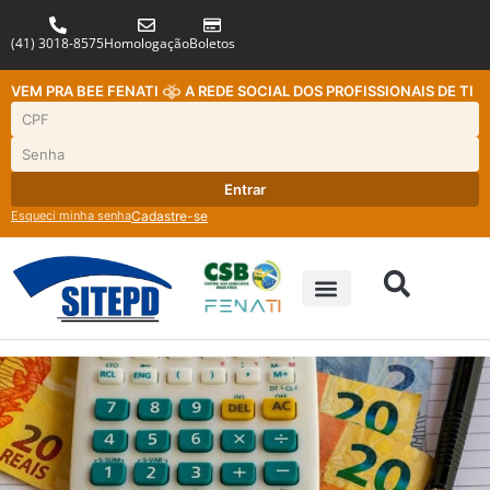
(41) 3018-8575
Homologação
Boletos
VEM PRA BEE FENATI
A REDE SOCIAL DOS PROFISSIONAIS DE TI
Entrar
Esqueci minha senha
Cadastre-se