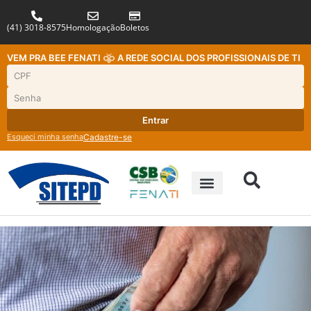
(41) 3018-8575
Homologação
Boletos
VEM PRA BEE FENATI
A REDE SOCIAL DOS PROFISSIONAIS DE TI
Entrar
Esqueci minha senha
Cadastre-se