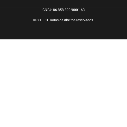
CNPJ: 86.858.800/0001-63
© SITEPD. Todos os direitos reservados.