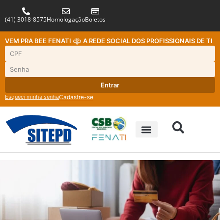
(41) 3018-8575
Homologação
Boletos
VEM PRA BEE FENATI
A REDE SOCIAL DOS PROFISSIONAIS DE TI
Entrar
Esqueci minha senha
Cadastre-se