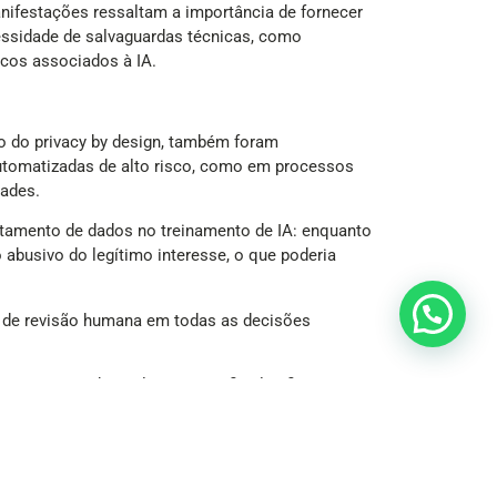
anifestações ressaltam a importância de fornecer
essidade de salvaguardas técnicas, como
cos associados à IA.
 do privacy by design, também foram
automatizadas de alto risco, como em processos
dades.
ratamento de dados no treinamento de IA: enquanto
 abusivo do legítimo interesse, o que poderia
de de revisão humana em todas as decisões
sistemas de inteligência artificial”, afirmou o
iedade já apresenta um grau de maturidade
o dos dados pessoais, a governança desses dados