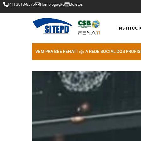
(41) 3018-8575
Homologação
Boletos
INSTITUC
VEM PRA BEE FENATI
A REDE SOCIAL DOS PROFIS