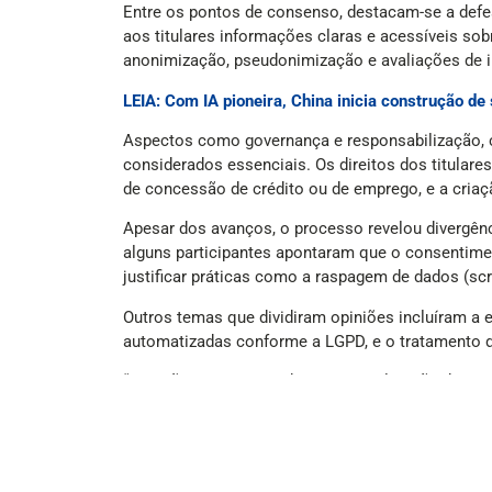
Entre os pontos de consenso, destacam-se a defes
aos titulares informações claras e acessíveis s
anonimização, pseudonimização e avaliações de i
LEIA: Com IA pioneira, China inicia construção d
Aspectos como governança e responsabilização, 
considerados essenciais. Os direitos dos titular
de concessão de crédito ou de emprego, e a criaç
Apesar dos avanços, o processo revelou divergênc
alguns participantes apontaram que o consentiment
justificar práticas como a raspagem de dados (sc
Outros temas que dividiram opiniões incluíram a 
automatizadas conforme a LGPD, e o tratamento di
“Decisões automatizadas têm uma ligação direta no
conselheiro Arthur Sabbat durante a apresentaçã
“Foram recebidas 124 contribuições com pontos de
bastante significativo e preocupações bastante 