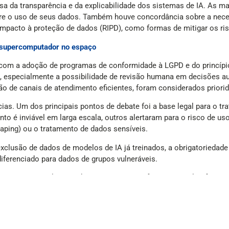
a da transparência e da explicabilidade dos sistemas de IA. As m
obre o uso de seus dados. Também houve concordância sobre a nec
mpacto à proteção de dados (RIPD), como formas de mitigar os ris
e supercomputador no espaço
com a adoção de programas de conformidade à LGPD e do princípio
es, especialmente a possibilidade de revisão humana em decisões 
ão de canais de atendimento eficientes, foram considerados priori
ias. Um dos principais pontos de debate foi a base legal para o t
o é inviável em larga escala, outros alertaram para o risco de uso
raping) ou o tratamento de dados sensíveis.
exclusão de dados de modelos de IA já treinados, a obrigatorieda
ferenciado para dados de grupos vulneráveis.
 cenário atual, e acreditamos no cenário futuro, com plataformas e 
o dos resultados da Tomada de Subsídios.
 alta complexidade e relevância, o que evidencia que a nossa soc
concernentes com relação à proteção de dados pessoais e a gestã