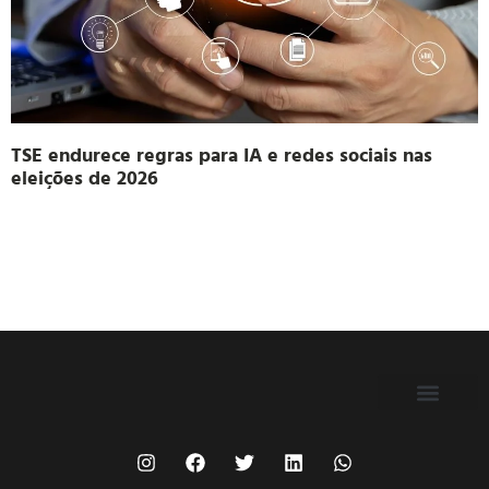
TSE endurece regras para IA e redes sociais nas
eleições de 2026
FILIE-SE