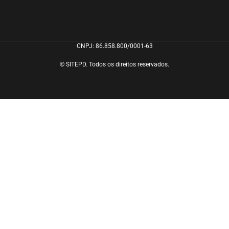
CNPJ: 86.858.800/0001-63
© SITEPD. Todos os direitos reservados.