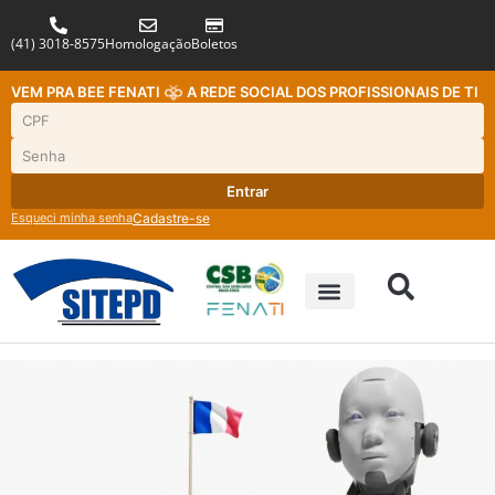
(41) 3018-8575
Homologação
Boletos
VEM PRA BEE FENATI
A REDE SOCIAL DOS PROFISSIONAIS DE TI
Entrar
Esqueci minha senha
Cadastre-se