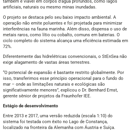
também é viável em corpos d’água profundos, como lagos
artificiais, naturais ou mesmo minas inundadas.
O projeto se destaca pelo seu baixo impacto ambiental. A
operação não emite poluentes e foi projetada para minimizar
interferências na fauna marinha. Além disso, dispensa o uso de
metais raros, como lítio ou cobalto, comuns em baterias. O
ciclo completo do sistema alcança uma eficiência estimada em
72%.
Diferentemente das hidrelétricas convencionais, o StEnSea não
exige alagamento de vastas áreas terrestres.
“O potencial de expansão é bastante restrito globalmente. Por
isso, transferimos esse princípio operacional para o fundo do
mar – onde as limitações naturais e ecológicas são
significativamente menores”, explicou o Dr. Bernhard Ernst,
gerente sênior de projetos da Fraunhofer IEE.
Estágio de desenvolvimento
Entre 2013 e 2017, uma versão reduzida (escala 1:10) do
sistema foi testada com êxito no Lago de Constança,
localizado na fronteira da Alemanha com Áustria e Suíça.