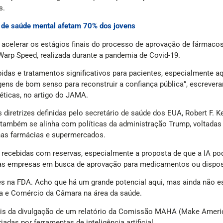
s.
s de saúde mental afetam 70% dos jovens
acelerar os estágios finais do processo de aprovação de fármacos
arp Speed, realizada durante a pandemia de Covid-19.
idas e tratamentos significativos para pacientes, especialmente a
ens de bom senso para reconstruir a confiança pública”, escrever
néticas, no artigo do JAMA.
iretrizes definidas pelo secretário de saúde dos EUA, Robert F. Ken
ano também se alinha com políticas da administração Trump, voltadas
nas farmácias e supermercados.
ecebidas com reservas, especialmente a proposta de que a IA pod
as empresas em busca de aprovação para medicamentos ou disposit
s na FDA. Acho que há um grande potencial aqui, mas ainda não es
a e Comércio da Câmara na área da saúde.
is da divulgação de um relatório da Comissão MAHA (Make America 
adas por ferramentas de inteligência artificial.