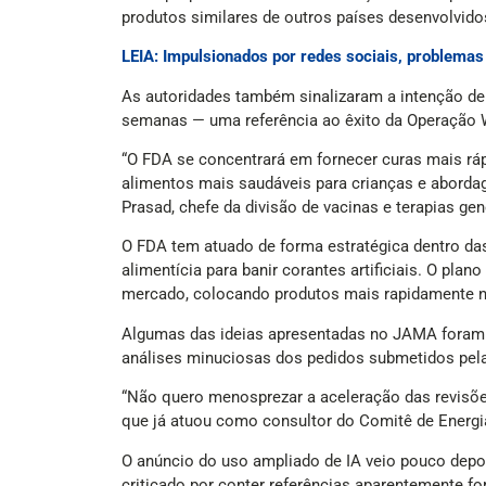
produtos similares de outros países desenvolvido
LEIA: Impulsionados por redes sociais, problema
As autoridades também sinalizaram a intenção de 
semanas — uma referência ao êxito da Operação W
“O FDA se concentrará em fornecer curas mais ráp
alimentos mais saudáveis para crianças e abordag
Prasad, chefe da divisão de vacinas e terapias ge
O FDA tem atuado de forma estratégica dentro das d
alimentícia para banir corantes artificiais. O pl
mercado, colocando produtos mais rapidamente 
Algumas das ideias apresentadas no JAMA foram r
análises minuciosas dos pedidos submetidos pel
“Não quero menosprezar a aceleração das revisõe
que já atuou como consultor do Comitê de Energi
O anúncio do uso ampliado de IA veio pouco depo
criticado por conter referências aparentemente forj