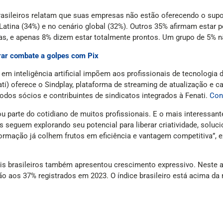
asileiros relatam que suas empresas não estão oferecendo o supor
Latina (34%) e no cenário global (32%). Outros 35% afirmam estar 
las, e apenas 8% dizem estar totalmente prontos. Um grupo de 5% n
rar combate a golpes com Pix
em inteligência artificial impõem aos profissionais de tecnologia
i) oferece o Sindplay, plataforma de streaming de atualização e c
odos sócios e contribuintes de sindicatos integrados à Fenati.
Con
rnou parte do cotidiano de muitos profissionais. E o mais interessa
les seguem explorando seu potencial para liberar criatividade, solu
mação já colhem frutos em eficiência e vantagem competitiva”, ex
onais brasileiros também apresentou crescimento expressivo. Neste 
 aos 37% registrados em 2023. O índice brasileiro está acima da m
amentas de inteligência artificial generativa trouxe benefícios c
a qualidade das entregas — índice acima do observado na América L
 e dezembro de 2024 e ouviu cerca de 50 mil profissionais em 36 pa