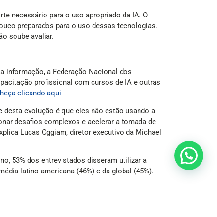
te necessário para o uso apropriado da IA. O
pouco preparados para o uso dessas tecnologias.
ão soube avaliar.
 da informação, a Federação Nacional dos
apacitação profissional com cursos de IA e outras
heça clicando aqui
!
nte desta evolução é que eles não estão usando a
cionar desafios complexos e acelerar a tomada de
plica Lucas Oggiam, diretor executivo da Michael
ano, 53% dos entrevistados disseram utilizar a
édia latino-americana (46%) e da global (45%).
oncretos ao trabalho. Para 80% dos respondentes
atina (71%) e no cenário mundial (73%).
íses, com diferentes níveis hierárquicos e