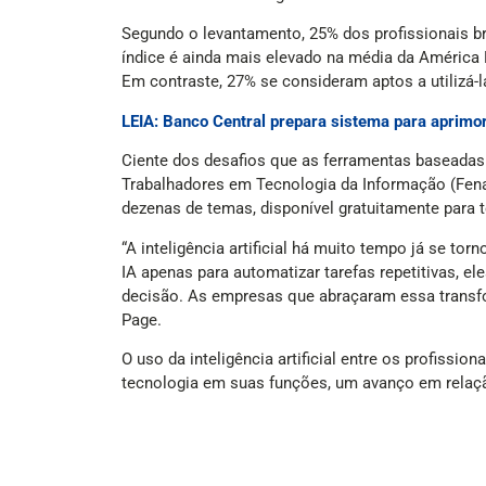
Segundo o levantamento, 25% dos profissionais br
índice é ainda mais elevado na média da América 
Em contraste, 27% se consideram aptos a utilizá-
LEIA: Banco Central prepara sistema para aprimo
Ciente dos desafios que as ferramentas baseadas 
Trabalhadores em Tecnologia da Informação (Fenat
dezenas de temas, disponível gratuitamente para t
“A inteligência artificial há muito tempo já se to
IA apenas para automatizar tarefas repetitivas, e
decisão. As empresas que abraçaram essa transfor
Page.
O uso da inteligência artificial entre os profissi
tecnologia em suas funções, um avanço em relação
O levantamento também investigou se o uso de ferr
brasileiros, a tecnologia teve impacto positivo n
A Talent Trends 2025 foi realizada entre novembro