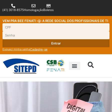
(41) 3018-8575
Homologação
Boletos
VEM PRA BEE FENATI
A REDE SOCIAL DOS PROFISSIONAIS DE TI
Entrar
Esqueci minha senha
Cadastre-se