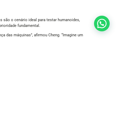
s são o cenário ideal para testar humanoides,
prioridade fundamental.
ança das máquinas”, afirmou Cheng. “Imagine um
construir confiança pública na tecnologia”, disse.
or sua vez, desenvolveram e integraram seus
iderando variáveis como velocidade, força e
e Agrícola da China, pelo placar de 5 a 3,
es”, comentou. “Mas o time Mountain Sea também
o Mundo e já está eliminada da edição de 2026,