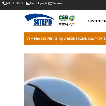
(41) 3018-8575
Homologação
Boletos
INSTITUC
VEM PRA BEE FENATI
A REDE SOCIAL DOS PROFIS