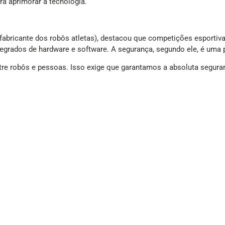
ra aprimorar a tecnologia.
abricante dos robôs atletas), destacou que competições esportiva
egrados de hardware e software. A segurança, segundo ele, é uma 
ntre robôs e pessoas. Isso exige que garantamos a absoluta segur
ncer, mas sim interações reais de ataque e defesa. Isso ajudaria a 
pes universitárias. As equipes de pesquisa de cada instituição, p
 tomada de decisão, formação tática e estratégias de passe, cons
Universidade Tsinghua, superou o time Mountain Sea, da Universidad
 e elogiou o nível da competição. “Eles (THU) foram impressionant
adas.”
te. A seleção masculina do país participou de apenas uma Copa d