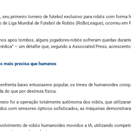
, seu primeiro torneio de futebol exclusivo para robôs com forma 
zado de Liga Mundial de Futebol de Robôs (RoBoLeague), ocorreu em 
os após tombos, alguns jogadores-robôs sofreram quedas durante 
dica” – um detalhe que, segundo a Associated Press, acrescento
es mais precisa que humanos
 enfrenta baixo entusiasmo popular, os times de humanoides conqu
ada do que por destreza física.
neio foi a operação totalmente autônoma dos robôs, que utilizara
ados com sensores ópticos sofisticados, as máquinas demonstraram
nvolvimento de robôs humanoides movidos a IA, utilizando compet