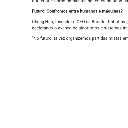
o futebol – como ambientes de testes práticos pa
Futuro: Confrontos entre humanos e máquinas?
Cheng Hao, fundador e CEO da Booster Robotics (f
acelerando o avanço de algoritmos e sistemas int
“No futuro, talvez organizemos partidas mistas e
duelo onde o objetivo principal não seja apenas ve
A Booster forneceu o hardware para as quatro equi
próprios sistemas computacionais para percepção,
direção.
A grande final
Na decisão do torneio, a equipe THU Robotics, da 
sagrando-se campeã.
Sr. Wu, torcedor da Tsinghua, celebrou a vitória
surpreendeu positivamente. Trouxeram ótimas jog
O contraste com o futebol humano chinês é eviden