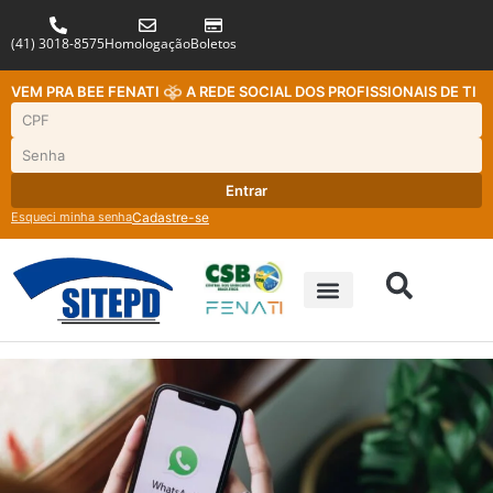
(41) 3018-8575
Homologação
Boletos
VEM PRA BEE FENATI
A REDE SOCIAL DOS PROFISSIONAIS DE TI
Entrar
Esqueci minha senha
Cadastre-se