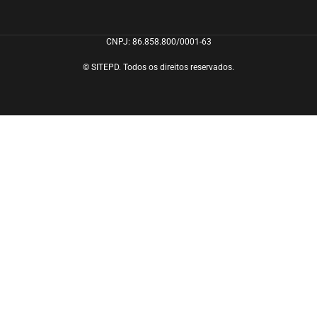
CNPJ: 86.858.800/0001-63
© SITEPD. Todos os direitos reservados.