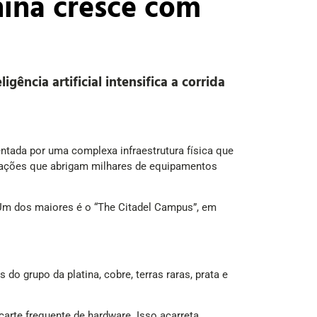
hina cresce com
gência artificial intensifica a corrida
entada por uma complexa infraestrutura física que
talações que abrigam milhares de equipamentos
 Um dos maiores é o “The Citadel Campus”, em
do grupo da platina, cobre, terras raras, prata e
scarte frequente de hardware. Isso acarreta