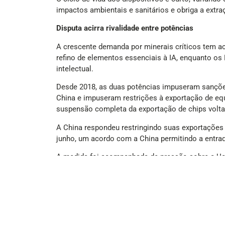
impactos ambientais e sanitários e obriga a extr
Disputa acirra rivalidade entre potências
A crescente demanda por minerais críticos tem a
refino de elementos essenciais à IA, enquanto o
intelectual.
Desde 2018, as duas potências impuseram sançõe
China e impuseram restrições à exportação de eq
suspensão completa da exportação de chips volta
A China respondeu restringindo suas exportações 
junho, um acordo com a China permitindo a entrad
A medida foi acompanhada de pressão sobre a Ucrâ
apoio norte-americano na guerra contra a Rússia.
Após reassumir a presidência, Trump anunciou ref
presentes prometeu construir vinte novos data ce
Pouco depois, a empresa chinesa DeepSeek lanço