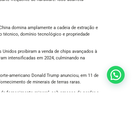
 China domina amplamente a cadeia de extração e
o técnico, domínio tecnológico e propriedade
 Unidos proibiram a venda de chips avançados à
ram intensificadas em 2024, culminando na
 norte-americano Donald Trump anunciou, em 11 de
rnecimento de minerais de terras raras.
s de fornecimento mineral, sob ameaça de perder o
 infraestrutura de IA. Um dos executivos
 de acesso a chips, o modelo alcançou