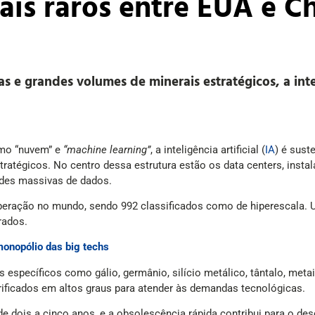
ais raros entre EUA e C
 e grandes volumes de minerais estratégicos, a inteli
omo “nuvem” e
“machine learning”
, a inteligência artificial (
IA
) é sust
tratégicos. No centro dessa estrutura estão os data centers, ins
ades massivas de dados.
operação no mundo, sendo 992 classificados como de hiperescala.
rados.
monopólio das big techs
specíficos como gálio, germânio, silício metálico, tântalo, metais 
urificados em altos graus para atender às demandas tecnológicas.
 de dois a cinco anos, e a obsolescência rápida contribui para o de