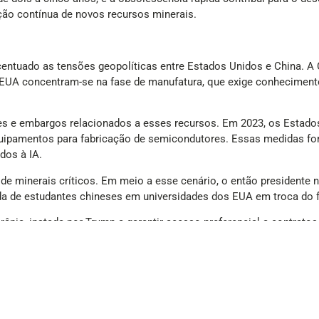
ação contínua de novos recursos minerais.
centuado as tensões geopolíticas entre Estados Unidos e China. A
s EUA concentram-se na fase de manufatura, que exige conheciment
s e embargos relacionados a esses recursos. Em 2023, os Estados
uipamentos para fabricação de semicondutores. Essas medidas fo
dos à IA.
de minerais críticos. Em meio a esse cenário, o então presidente
a de estudantes chineses em universidades dos EUA em troca do fo
nia, instada por Trump a garantir acesso preferencial a contrato
ormas legislativas e US$ 500 bilhões em investimentos privados na
nters, com 46,5 mil metros quadrados cada.
u o chatbot DeepSeek-R1, rival do ChatGPT. Mesmo com restrições