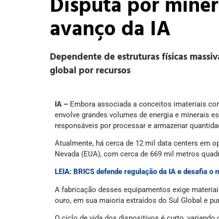
Disputa por miner
avanço da IA
Dependente de estruturas físicas massivas
global por recursos
IA –
Embora associada a conceitos imateriais c
envolve grandes volumes de energia e minerais es
responsáveis por processar e armazenar quantid
Atualmente, há cerca de 12 mil data centers em 
Nevada (EUA), com cerca de 669 mil metros quad
LEIA: BRICS defende regulação da IA e desafia o 
A fabricação desses equipamentos exige materiais e
ouro, em sua maioria extraídos do Sul Global e p
O ciclo de vida dos dispositivos é curto, variando