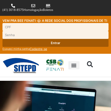
(41) 3018-8575
Homologação
Boletos
VEM PRA BEE FENATI
A REDE SOCIAL DOS PROFISSIONAIS DE TI
Entrar
Esqueci minha senha
Cadastre-se