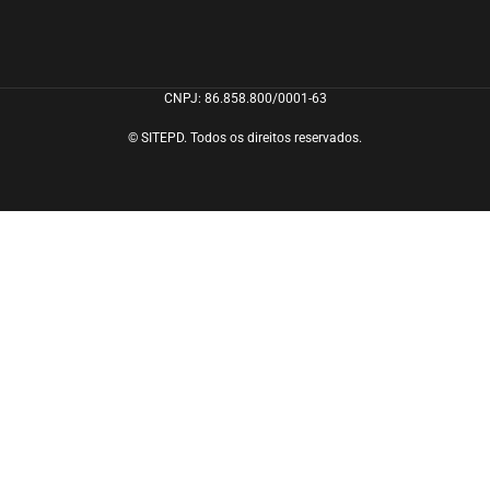
CNPJ: 86.858.800/0001-63
© SITEPD. Todos os direitos reservados.