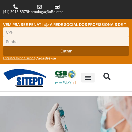
(41) 3018-8575
Homologação
Boletos
VEM PRA BEE FENATI
A REDE SOCIAL DOS PROFISSIONAIS DE TI
Entrar
Esqueci minha senha
Cadastre-se