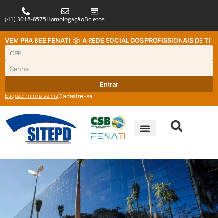
(41) 3018-8575
Homologação
Boletos
VEM PRA BEE FENATI
A REDE SOCIAL DOS PROFISSIONAIS DE TI
Entrar
Esqueci minha senha
Cadastre-se