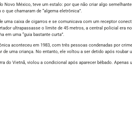
 do Novo México, teve um estalo: por que não criar algo semelhante
m o que chamaram de “algema eletrônica”.
de uma caixa de cigarros e se comunicava com um receptor conectad
ador ultrapassasse o limite de 45 metros, a central policial era n
ha em uma “guia bastante curta”.
trônica aconteceu em 1983, com três pessoas condenadas por cri
 de uma criança. No entanto, ele voltou a ser detido após roubar u
erra do Vietnã, violou a condicional após aparecer bêbado. Apenas 
 determinados sem novos problemas com a lei.
eixasse a magistratura e se dedicasse à empresa Goss-Link, respon
m recursos para continuar operando. Ainda assim, a invenção se e
 uma ferramenta de vigilância até os dias atuais.
)