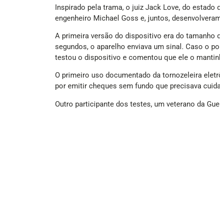
Inspirado pela trama, o juiz Jack Love, do estado
engenheiro Michael Goss e, juntos, desenvolvera
A primeira versão do dispositivo era do tamanho 
segundos, o aparelho enviava um sinal. Caso o port
testou o dispositivo e comentou que ele o mantin
O primeiro uso documentado da tornozeleira ele
por emitir cheques sem fundo que precisava cuidar
Outro participante dos testes, um veterano da Gu
embriagado pela segunda vez, cumpriu os 30 dias
O sucesso inicial foi suficiente para que Love d
disso, a companhia decretou falência em 1984, se
empresas e forças policiais, consolidando-se como
(Com informações de Tecmundo)
(Foto: Reprodução/Reprodução/muzamilhussan005