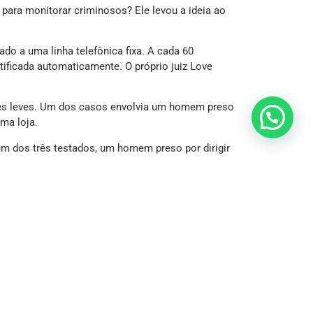
 para monitorar criminosos? Ele levou a ideia ao
o a uma linha telefônica fixa. A cada 60
otificada automaticamente. O próprio juiz Love
mes leves. Um dos casos envolvia um homem preso
ma loja.
um dos três testados, um homem preso por dirigir
sável pela fabricação do equipamento. Apesar
spalhou rapidamente, sendo adotada por outras