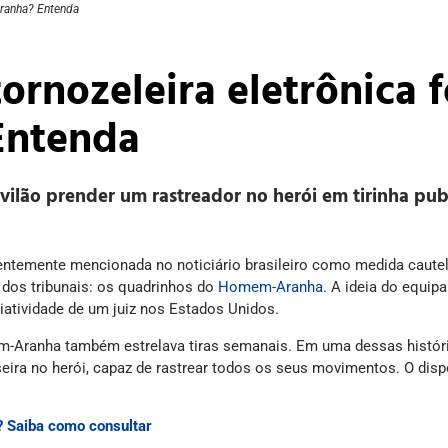
Aranha? Entenda
ornozeleira eletrônica f
Entenda
r vilão prender um rastreador no herói em tirinha pu
quentemente mencionada no noticiário brasileiro como medida caut
 dos tribunais: os quadrinhos do
Homem-Aranha
. A ideia do equip
iatividade de um juiz nos Estados Unidos.
m-Aranha também estrelava tiras semanais. Em uma dessas históri
ira no herói, capaz de rastrear todos os seus movimentos. O disposi
? Saiba como consultar