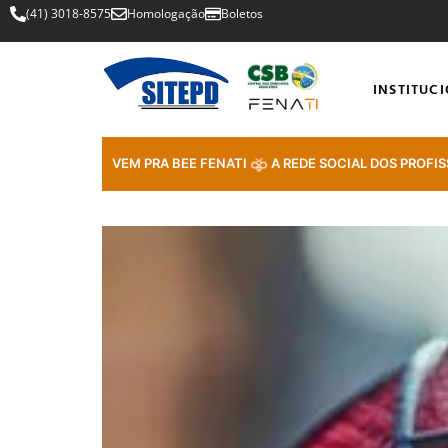
(41) 3018-8575
Homologação
Boletos
INSTITUC
VEM PRA BEE FENATI
A REDE SOCIAL DOS PROFIS