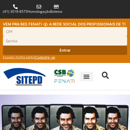
(41) 3018-8575
Homologação
Boletos
VEM PRA BEE FENATI
A REDE SOCIAL DOS PROFISSIONAIS DE TI
Entrar
Esqueci minha senha
Cadastre-se