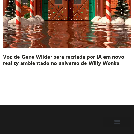
Voz de Gene Wilder será recriada por IA em novo
reality ambientado no universo de Willy Wonka
FILIE-SE