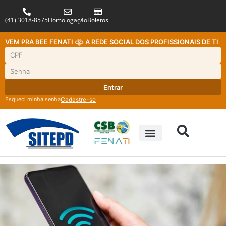
(41) 3018-8575
Homologação
Boletos
VEM PRA BEE FENATI
A REDE SOCIAL DOS PROFISSIONAIS DE TI
Entrar
Esqueci minha senha
Cadastre-se