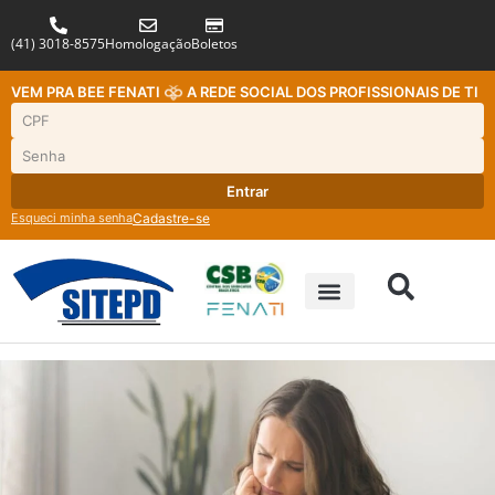
(41) 3018-8575
Homologação
Boletos
VEM PRA BEE FENATI
A REDE SOCIAL DOS PROFISSIONAIS DE TI
Entrar
Esqueci minha senha
Cadastre-se