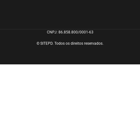
CNPJ: 86.858.800/0001-63
© SITEPD. Todos os direitos reservados.