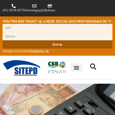
(41) 3018-8575
Homologação
Boletos
VEM PRA BEE FENATI
A REDE SOCIAL DOS PROFISSIONAIS DE TI
Entrar
Esqueci minha senha
Cadastre-se