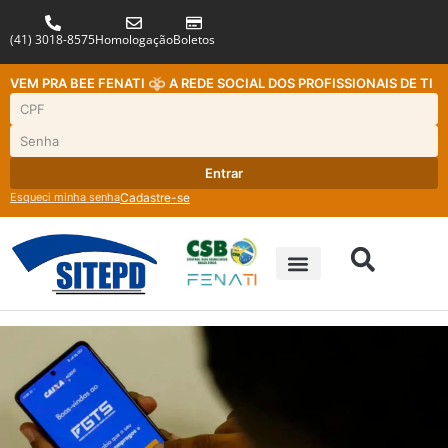
(41) 3018-8575
Homologação
Boletos
VEM PRA BEE FENATI
A REDE SOCIAL DOS PROFISSIONAIS DE TI
Entrar
Esqueci minha senha
Cadastre-se