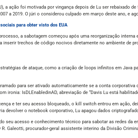
, a ação foi motivada por vingança depois de Lu ser rebaixado de
07 a 2019. O júri o considerou culpado em março deste ano, e agor
 sociais para obter visto dos EUA
rocesso, a sabotagem começou após uma reorganização interna em
o a inserir trechos de código nocivos diretamente no ambiente de 
stratégias de ataque, como a criação de loops infinitos em Java p
programado para ser ativado automaticamente se a conta corporat
 ironia: IsDLEnabledinAD, abreviação de “Davis Lu está habilitado 
cença e ter seu acesso bloqueado, o kill switch entrou em ação, 
a devolver o notebook corporativo, Lu apagou dados criptografad
ndo seu acesso e conhecimento técnico para sabotar as redes da 
R. Galeotti, procurador-geral assistente interino da Divisão Crimi