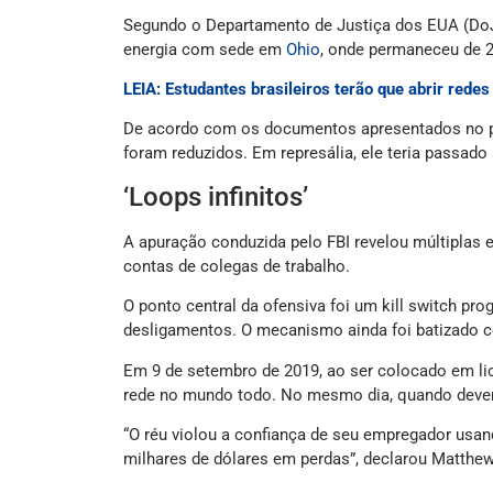
Segundo o Departamento de Justiça dos EUA (DoJ)
energia com sede em
Ohio
, onde permaneceu de 20
LEIA: Estudantes brasileiros terão que abrir redes
De acordo com os documentos apresentados no p
foram reduzidos. Em represália, ele teria passad
‘Loops infinitos’
A apuração conduzida pelo FBI revelou múltiplas e
contas de colegas de trabalho.
O ponto central da ofensiva foi um kill switch 
desligamentos. O mecanismo ainda foi batizado com
Em 9 de setembro de 2019, ao ser colocado em li
rede no mundo todo. No mesmo dia, quando deveri
“O réu violou a confiança de seu empregador usa
milhares de dólares em perdas”, declarou Matthew 