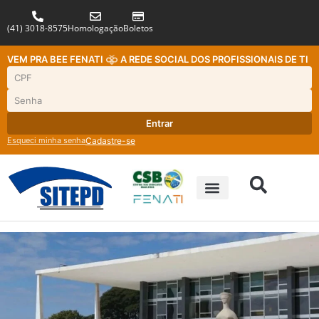
(41) 3018-8575
Homologação
Boletos
VEM PRA BEE FENATI
A REDE SOCIAL DOS PROFISSIONAIS DE TI
Entrar
Esqueci minha senha
Cadastre-se