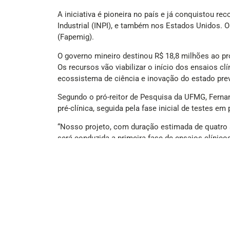
A iniciativa é pioneira no país e já conquistou re
Industrial (INPI), e também nos Estados Unidos.
(Fapemig).
O governo mineiro destinou R$ 18,8 milhões ao pr
Os recursos vão viabilizar o início dos ensaios c
ecossistema de ciência e inovação do estado prev
Segundo o pró-reitor de Pesquisa da UFMG, Fernan
pré-clínica, seguida pela fase inicial de testes em
“Nosso projeto, com duração estimada de quatro an
será conduzida a primeira fase de ensaios clínicos
O diferencial da Calixcoca está em sua formulação
molécula sintética V4N2 (calixareno). Essa estrut
bloqueando seus efeitos, o que reduz a dependênc
A vacina já recebeu prêmios importantes, como o
(Com informações de Olhar Digital)
(Foto: Reprodução/Freepik)