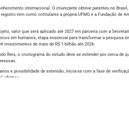
conhecimento internacional. O imunizante obteve patentes no Brasil
 O registro tem como cotitulares a própria UFMG e a Fundação de 
ojeto, valor que será aplicado até 2027 em parceria com a Secret
línicos em humanos, etapa essencial para transformar a pesquisa em
ê investimentos de mais de R$ 1 bilhão até 2026.
do Reis, o cronograma do estudo deve se estender por cerca de qua
 pessoas.
os e possibilidade de extensão, inicia-se com a fase de verificaçã
”, afirmou.
: enquanto outras vacinas testadas em diferentes países se baseiam
ura induz o organismo a produzir anticorpos que se ligam à cocaína
ia química.
 Euro Inovação na Saúde e o Veja Saúde & Oncoclínicas de Inovaç