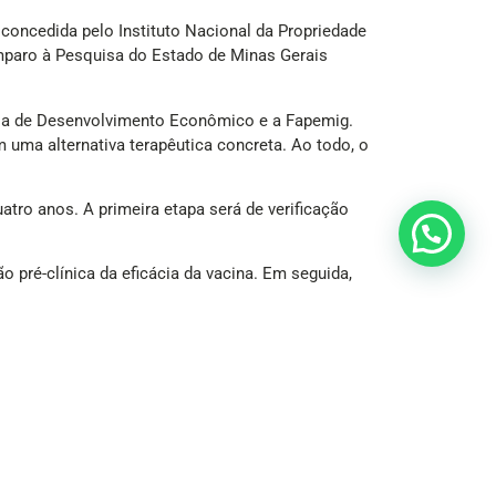
, concedida pelo Instituto Nacional da Propriedade
Amparo à Pesquisa do Estado de Minas Gerais
aria de Desenvolvimento Econômico e a Fapemig.
 uma alternativa terapêutica concreta. Ao todo, o
tro anos. A primeira etapa será de verificação
o pré-clínica da eficácia da vacina. Em seguida,
 em proteínas, a versão brasileira utiliza a
 no sangue, impedindo que ela atinja o cérebro e
ão Médica, ambos em 2023.