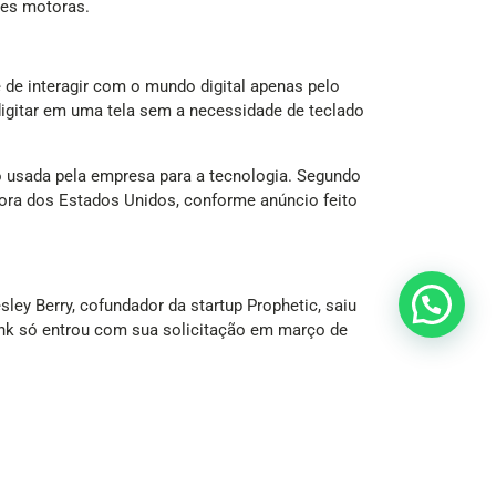
ões motoras.
e de interagir com o mundo digital apenas pelo
digitar em uma tela sem a necessidade de teclado
o usada pela empresa para a tecnologia. Segundo
 fora dos Estados Unidos, conforme anúncio feito
ley Berry, cofundador da startup Prophetic, saiu
link só entrou com sua solicitação em março de
 produto. Assim, ele tem até três anos para
2000, mas a Apple contestou o uso, dando início a