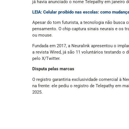
já havia anunciado o nome Telepathy em janeiro d
LEIA: Celular proibido nas escolas: como mudança
Apesar do tom futurista, a tecnologia não busca c
pensamento. O chip captura sinais neurais e os t
ou mouse.
Fundada em 2017, a Neuralink apresentou o impla
a revista Wired, já são 11 voluntários testando o
pelo X/Twitter.
Disputa pelas marcas
O registro garantiria exclusividade comercial à N
na frente: ele pediu o registro de Telepathy em 
2025.
Berry usou o mecanismo de “intenção de uso”, qu
comprovar a aplicação prática do nome.
A situação lembra a disputa entre a Gradiente e 
um processo judicial que se arrasta há anos.