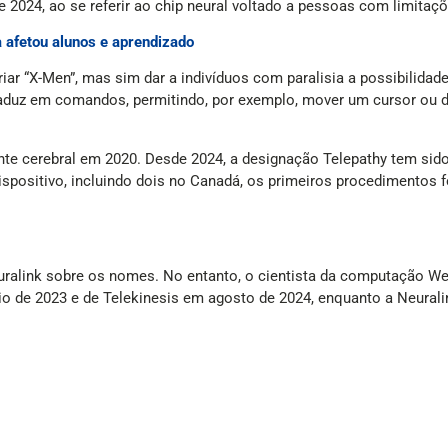
e 2024, ao se referir ao chip neural voltado a pessoas com limitaç
 afetou alunos e aprendizado
riar “X-Men”, mas sim dar a indivíduos com paralisia a possibilidad
raduz em comandos, permitindo, por exemplo, mover um cursor ou 
nte cerebral em 2020. Desde 2024, a designação Telepathy tem sid
 dispositivo, incluindo dois no Canadá, os primeiros procedimentos
euralink sobre os nomes. No entanto, o cientista da computação Wes
maio de 2023 e de Telekinesis em agosto de 2024, enquanto a Neura
e assegura os direitos sobre uma marca antes do lançamento de um
a Apple no Brasil. A Gradiente registrou “G GRADIENTE IPHONE” em 