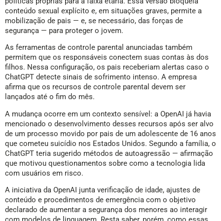
políticas próprias para a faixa etária. Essa versão bloqueia
conteúdo sexual explícito e, em situações graves, permite a
mobilização de pais — e, se necessário, das forças de
segurança — para proteger o jovem.
As ferramentas de controle parental anunciadas também
permitem que os responsáveis conectem suas contas às dos
filhos. Nessa configuração, os pais receberiam alertas caso o
ChatGPT detecte sinais de sofrimento intenso. A empresa
afirma que os recursos de controle parental devem ser
lançados até o fim do mês.
A mudança ocorre em um contexto sensível: a OpenAI já havia
mencionado o desenvolvimento desses recursos após ser alvo
de um processo movido por pais de um adolescente de 16 anos
que cometeu suicídio nos Estados Unidos. Segundo a família, o
ChatGPT teria sugerido métodos de autoagressão — afirmação
que motivou questionamentos sobre como a tecnologia lida
com usuários em risco.
A iniciativa da OpenAI junta verificação de idade, ajustes de
conteúdo e procedimentos de emergência com o objetivo
declarado de aumentar a segurança dos menores ao interagir
com modelos de linguagem. Resta saber, porém, como essas