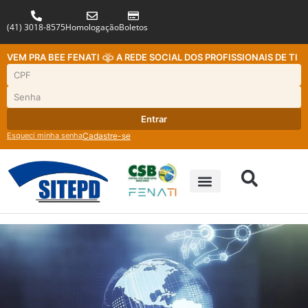
(41) 3018-8575
Homologação
Boletos
VEM PRA BEE FENATI
A REDE SOCIAL DOS PROFISSIONAIS DE TI
Entrar
Esqueci minha senha
Cadastre-se