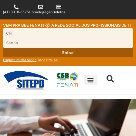
(41) 3018-8575
Homologação
Boletos
VEM PRA BEE FENATI
A REDE SOCIAL DOS PROFISSIONAIS DE TI
Entrar
Esqueci minha senha
Cadastre-se