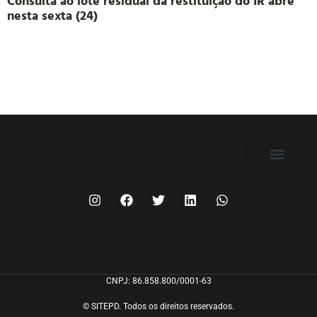
Consulta ao lote residual da restituição do IR abre
nesta sexta (24)
FILIE-SE
CNPJ: 86.858.800/0001-63
© SITEPD. Todos os direitos reservados.