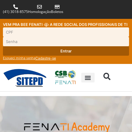
(41) 3018-8575
Homologação
Boletos
VEM PRA BEE FENATI
A REDE SOCIAL DOS PROFISSIONAIS DE TI
Entrar
Esqueci minha senha
Cadastre-se